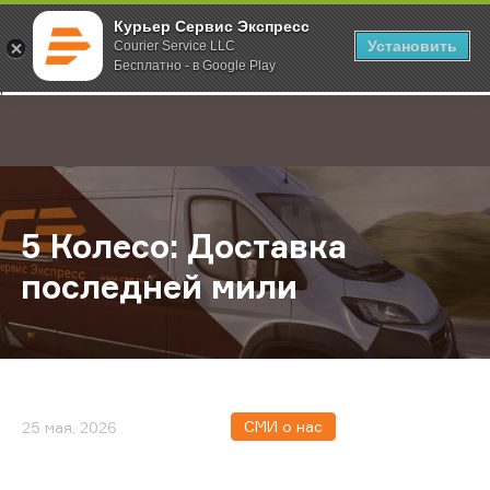
Курьер Сервис Экспресс
Установить
Courier Service LLC
Бесплатно - в Google Play
Главная
О компании
Новости
5 Колесо: Доставка последней ми
;
5 Колесо: Доставка
последней мили
СМИ о нас
25 мая, 2026