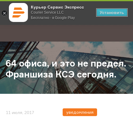
Курьер Сервис Экспресс
Установить
Courier Service LLC
Бесплатно - в Google Play
Главная
О компании
Новости
64 офиса, и это не предел. Франш
;
64 офиса, и это не предел.
Франшиза КСЭ сегодня.
уведомления
11 июля, 2017