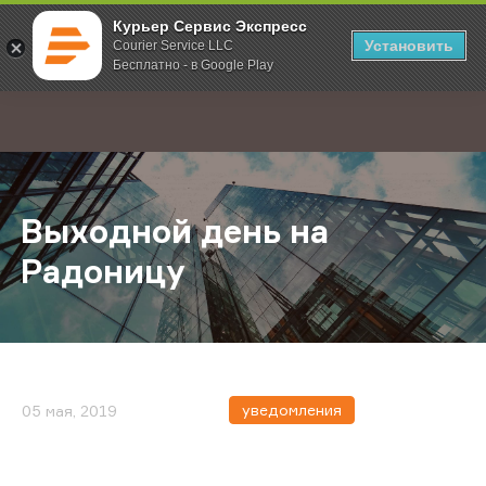
Курьер Сервис Экспресс
Установить
Courier Service LLC
Бесплатно - в Google Play
Главная
О компании
Новости
Выходной день на Радоницу
;
Выходной день на
Радоницу
уведомления
05 мая, 2019