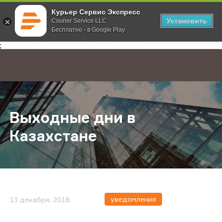
Курьер Сервис Экспресс
Установить
Courier Service LLC
Бесплатно - в Google Play
Главная
О компании
Новости
Выходные дни в Казахстане
;
Выходные дни в
Казахстане
уведомления
13 декабря, 2018