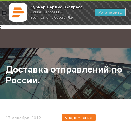
Курьер Сервис Экспресс
Установить
Courier Service LLC
Бесплатно - в Google Play
Главная
О компании
Новости
Доставка отправлений по России.
;
Доставка отправлений по
России.
уведомления
17 декабря, 2012