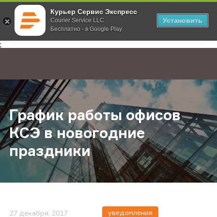
Курьер Сервис Экспресс
Установить
Courier Service LLC
Бесплатно - в Google Play
Главная
О компании
Новости
График работы офисов КСЭ в нов
;
График работы офисов
КСЭ в новогодние
праздники
уведомления
27 декабря, 2017