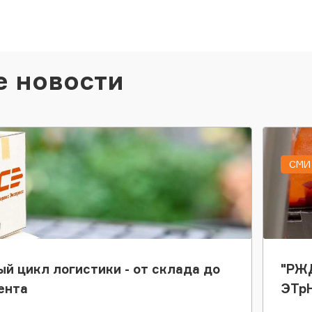
е новости
СМИ 
ый цикл логистики - от склада до
"РЖД
ента
ЭТр