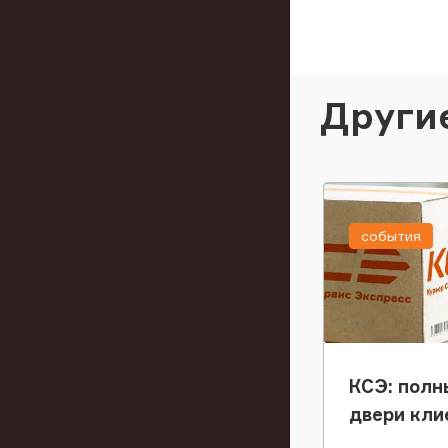
Други
события
КСЭ: полн
двери кли