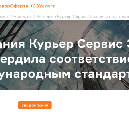
овор
Оферта КСЭ
Услуги
ании
Новости
Компания Курьер Сервис Экспресс подтверд
ния Курьер Сервис
ердила соответстви
народным стандарт
уведомления