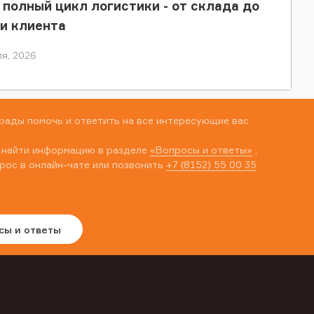
 полный цикл логистики - от склада до
и клиента
я, 2026
рады помочь и ответить на все интересующие вас
 найти информацию в разделе
«Вопросы и ответы»
,
рос в онлайн-чате или позвонить
+7 (8152) 55 00 35
сы и ответы