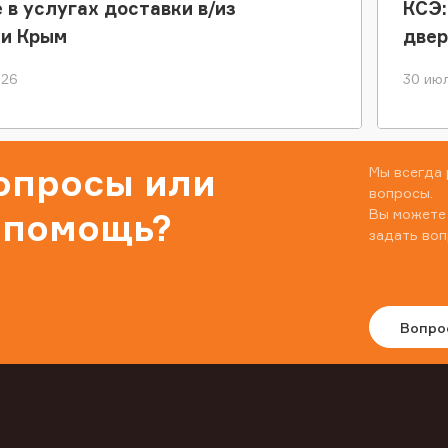
 в услугах доставки в/из
КСЭ:
ки Крым
двер
026
30 июл
вопросы или
Мы всегда 
вопросы.
Вы можете
 помощь?
задать воп
Вопро