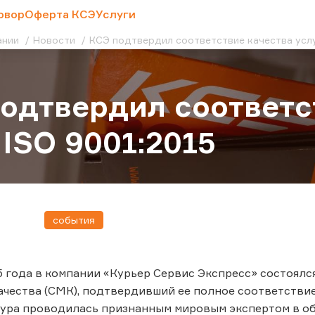
овор
Оферта КСЭ
Услуги
ании
Новости
КСЭ подтвердил соответствие качества услу
одтвердил соответс
 ISO 9001:2015
события
5 года в компании «Курьер Сервис Экспресс» состоял
ачества (СМК), подтвердивший ее полное соответств
дура проводилась признанным мировым экспертом в о