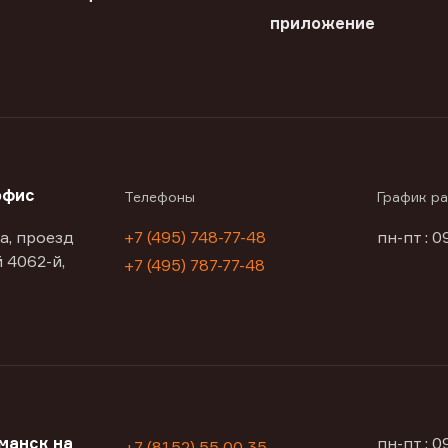
приложение
офис
Телефоны
График р
а, проезд
+7 (495) 748-77-48
пн-пт : 0
 4062-й,
+7 (495) 787-77-48
манск на
пн-пт : 
+7 (8152) 55 00 35