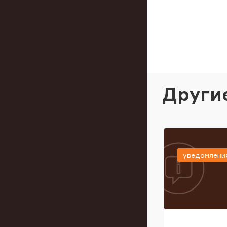
Други
уведомлени