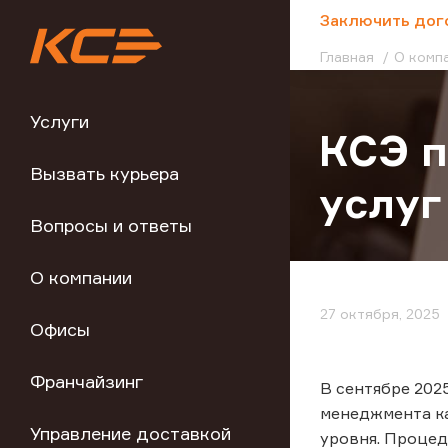
;
Заключить дог
Главная
О комп
Услуги
КСЭ п
Вызвать курьера
услуг
Вопросы и ответы
О компании
27 октября, 2025
Офисы
Франчайзинг
В сентябре 202
менеджмента к
Управление доставкой
уровня. Проце