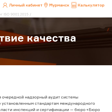
Личный кабинет
Мурманск
Калькулятор
г ISO 9001:2015
твие качества
ся очередной надзорный аудит системы
ие установленным стандартам международного
бласти инспекций и сертификации — бюро «Бюро