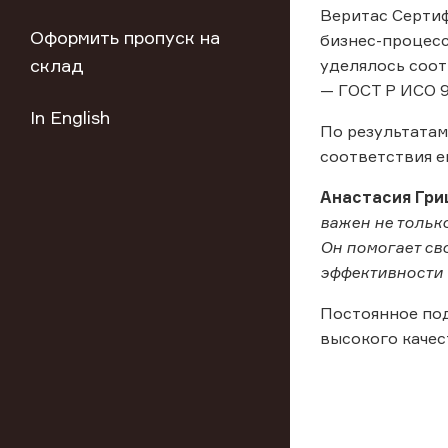
Веритас Сертиф
Оформить пропуск на
бизнес-процесс
склад
уделялось соот
— ГОСТ Р ИСО 9
In English
По результатам
соответствия е
Анастасия Гри
важен не тольк
Он помогает св
эффективности 
Постоянное по
высокого качес