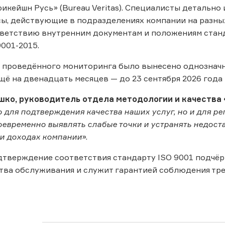
икейшн Русь» (Bureau Veritas). Специалисты детальн
ы, действующие в подразделениях компании на разны
ветствию внутренним документам и положениям станда
001-2015.
 проведённого мониторинга было вынесено однозначн
щё на двенадцать месяцев — до 23 сентября 2026 года
шко, руководитель отдела методологии и качества
о для подтверждения качества наших услуг, но и для р
оевременно выявлять слабые точки и устранять недост
и доходах компании
».
дтверждение соответствия стандарту ISO 9001 подчё
тва обслуживания и служит гарантией соблюдения тре