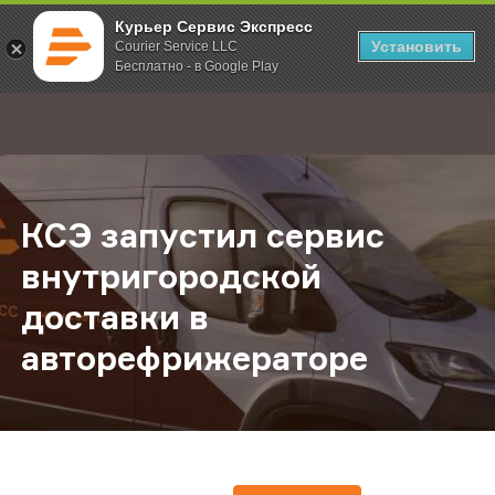
Курьер Сервис Экспресс
Установить
Courier Service LLC
Бесплатно - в Google Play
Главная
О компании
Новости
КСЭ запустил сервис внутригоро
;
КСЭ запустил сервис
внутригородской
доставки в
авторефрижераторе