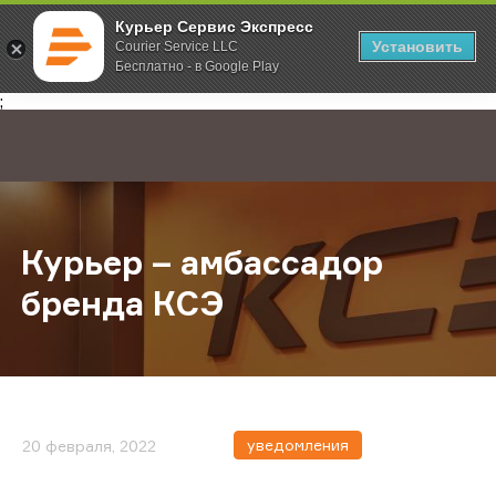
Курьер Сервис Экспресс
Установить
Courier Service LLC
Бесплатно - в Google Play
Главная
О компании
Новости
Курьер – амбассадор бренда КСЭ
;
Курьер – амбассадор
бренда КСЭ
уведомления
20 февраля, 2022