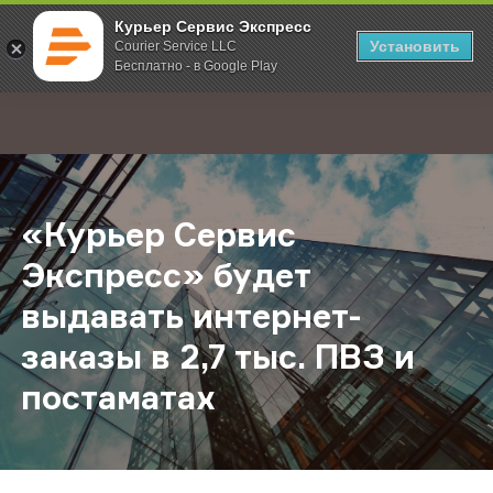
Курьер Сервис Экспресс
Установить
Courier Service LLC
Бесплатно - в Google Play
Главная
О компании
Новости
«Курьер Сервис Экспресс» будет в
;
«Курьер Сервис
Экспресс» будет
выдавать интернет-
заказы в 2,7 тыс. ПВЗ и
постаматах