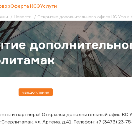
овор
Оферта КСЭ
Услуги
ании
Новости
Открытие дополнительного офиса КС Уфа в 
тие дополнительног
рлитамак
уведомления
нты и партнеры! Открылся дополнительный офис КС Уфа
Стерлитамак, ул. Артема, д.41. Телефон: +7 (3473) 23-75-