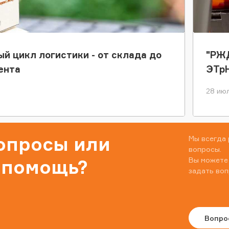
ый цикл логистики - от склада до
"РЖД
ента
ЭТр
28 июл
вопросы или
Мы всегда 
вопросы.
Вы можете
 помощь?
задать воп
Вопро