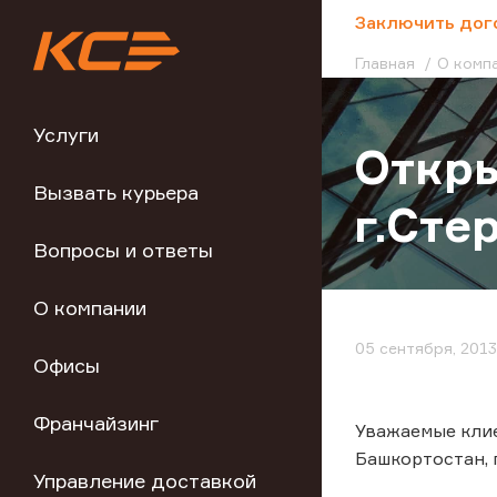
;
Заключить дог
Главная
О комп
Услуги
Откры
Вызвать курьера
г.Сте
Вопросы и ответы
О компании
05 сентября, 2013
Офисы
Франчайзинг
Уважаемые клие
Башкортостан, г.
Управление доставкой