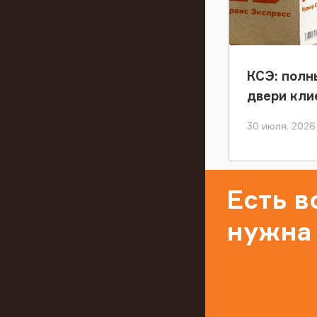
КСЭ: полн
двери кли
30 июля, 2026
Есть 
нужна