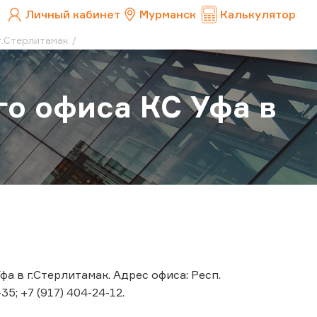
Личный кабинет
Мурманск
Калькулятор
г.Стерлитамак
о офиса КС Уфа в
 в г.Стерлитамак. Адрес офиса: Респ.
35; +7 (917) 404-24-12.