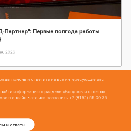
-Партнер": Первые полгода работы
Н
я, 2026
рады помочь и ответить на все интересующие вас
 найти информацию в разделе
«Вопросы и ответы»
,
рос в онлайн-чате или позвонить
+7 (8152) 55 00 35
сы и ответы