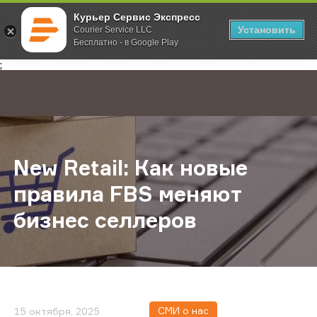
Курьер Сервис Экспресс
Установить
Courier Service LLC
Бесплатно - в Google Play
Главная
О компании
Новости
New Retail: Как новые правила F
;
New Retail: Как новые
правила FBS меняют
бизнес селлеров
СМИ о нас
15 октября, 2025