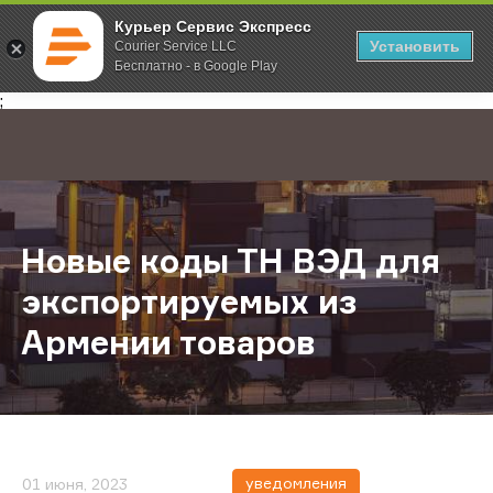
Курьер Сервис Экспресс
Установить
Courier Service LLC
Бесплатно - в Google Play
Главная
О компании
Новости
Новые коды ТН ВЭД для экспорти
;
Новые коды ТН ВЭД для
экспортируемых из
Армении товаров
уведомления
01 июня, 2023