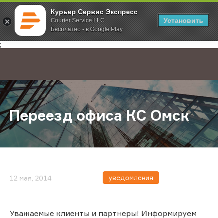
Курьер Сервис Экспресс
Установить
Courier Service LLC
Бесплатно - в Google Play
Главная
О компании
Новости
Переезд офиса КС Омск
;
Переезд офиса КС Омск
уведомления
12 мая, 2014
Уважаемые клиенты и партнеры! Информируем