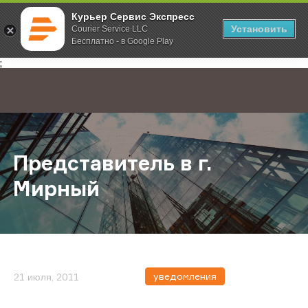
Курьер Сервис Экспресс
Установить
Courier Service LLC
Бесплатно - в Google Play
Главная
О компании
Новости
Представитель в г. Мирный
;
Представитель в г.
Мирный
уведомления
21 июля, 2011