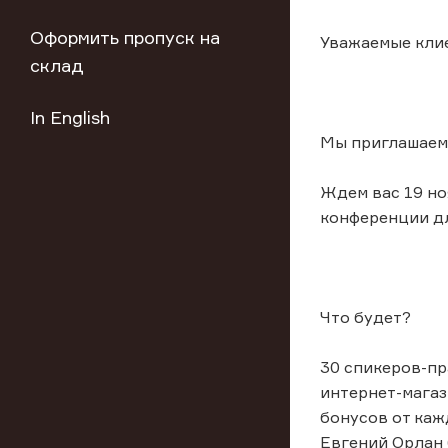
Оформить пропуск на
Уважаемые кли
склад
In English
Мы приглашаем 
Ждем вас 19 но
конференции дл
Что будет?
30 спикеров-пр
интернет-магаз
бонусов от каж
Евгений Орлан 