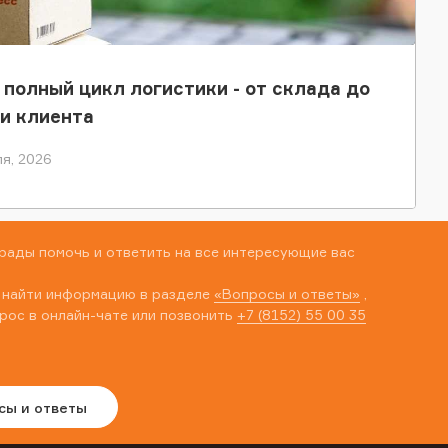
 полный цикл логистики - от склада до
и клиента
я, 2026
рады помочь и ответить на все интересующие вас
 найти информацию в разделе
«Вопросы и ответы»
,
рос в онлайн-чате или позвонить
+7 (8152) 55 00 35
сы и ответы