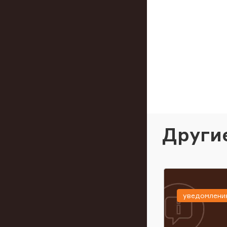
Други
уведомлени