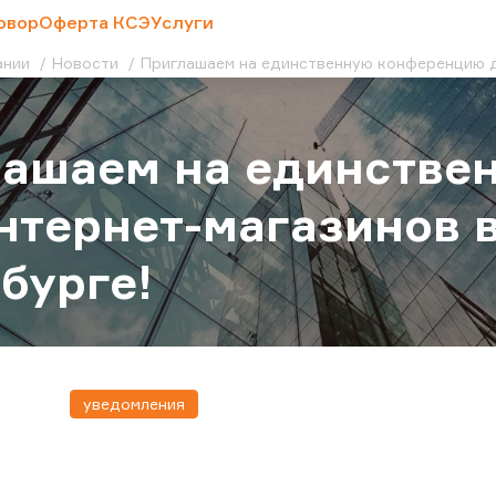
овор
Оферта КСЭ
Услуги
ании
Новости
Приглашаем на единственную конференцию д
лашаем на единстве
нтернет-магазинов в
бурге!
уведомления