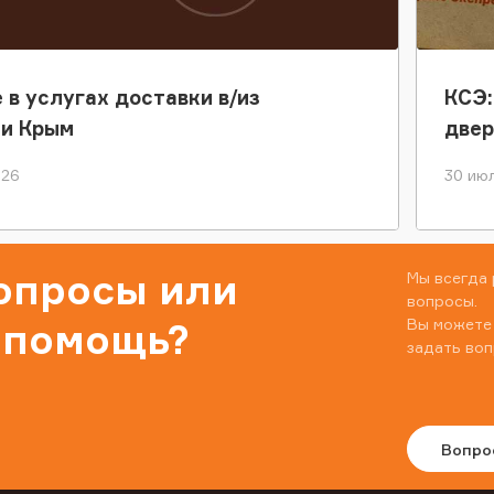
 в услугах доставки в/из
КСЭ:
ки Крым
двер
026
30 июл
вопросы или
Мы всегда 
вопросы.
Вы можете
 помощь?
задать воп
Вопро