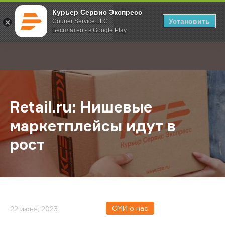
Курьер Сервис Экспресс
Установить
Courier Service LLC
Бесплатно - в Google Play
Главная
О компании
Новости
Retail.ru: Нишевые маркетплейсы и
;
Retail.ru: Нишевые
маркетплейсы идут в
рост
СМИ о нас
22 июня, 2023