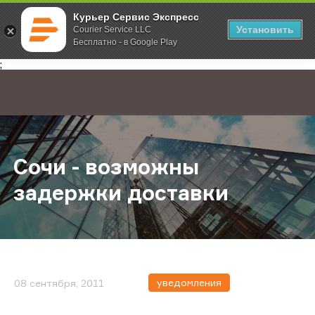
Курьер Сервис Экспресс
Установить
Courier Service LLC
Бесплатно - в Google Play
Главная
О компании
Новости
Сочи - возможны задержки доста
;
Сочи - возможны
задержки доставки
уведомления
08 сентября, 2011