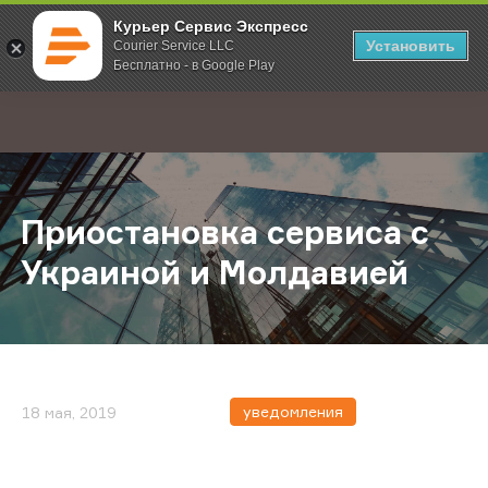
Курьер Сервис Экспресс
Установить
Courier Service LLC
Бесплатно - в Google Play
Главная
О компании
Новости
Приостановка сервиса c Украино
;
Приостановка сервиса c
Украиной и Молдавией
уведомления
18 мая, 2019