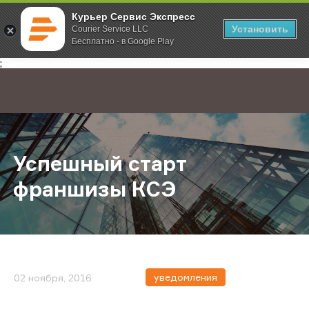
Курьер Сервис Экспресс
Установить
Courier Service LLC
Бесплатно - в Google Play
Главная
О компании
Новости
Успешный старт франшизы КСЭ
;
Успешный старт
франшизы КСЭ
уведомления
02 ноября, 2016