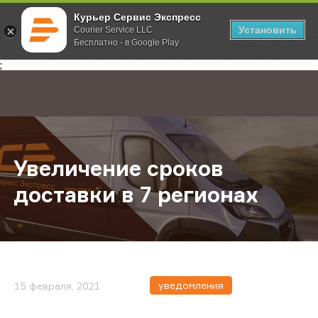
Курьер Сервис Экспресс
Установить
Courier Service LLC
Бесплатно - в Google Play
Главная
О компании
Новости
Увеличение сроков доставки в 7 
;
Увеличение сроков
доставки в 7 регионах
уведомления
15 февраля, 2021