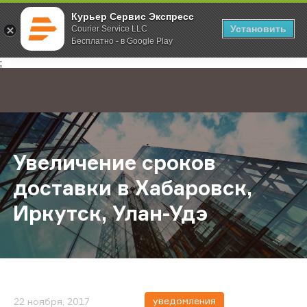
Курьер Сервис Экспресс
Установить
Courier Service LLC
Бесплатно - в Google Play
Главная
О компании
Новости
Увеличение сроков доставки в Хаб
;
Увеличение сроков
доставки в Хабаровск,
Иркутск, Улан-Удэ
уведомления
22 ноября, 2017