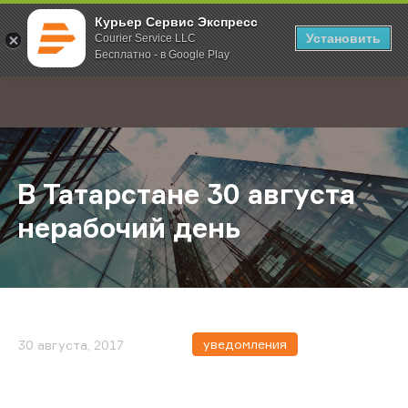
Курьер Сервис Экспресс
Установить
Courier Service LLC
Бесплатно - в Google Play
Главная
О компании
Новости
В Татарстане 30 августа нерабочи
;
В Татарстане 30 августа
нерабочий день
уведомления
30 августа, 2017