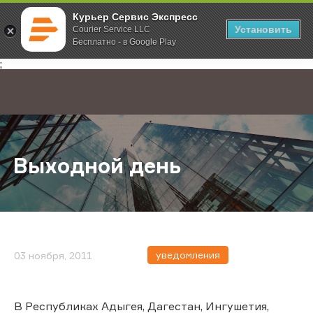
Курьер Сервис Экспресс
Установить
Courier Service LLC
Бесплатно - в Google Play
Главная
О компании
Новости
Выходной день
;
Выходной день
уведомления
03 ноября, 2011
В Республиках Адыгея, Дагестан, Ингушетия,