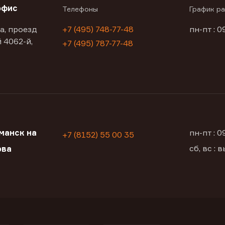
офис
Телефоны
График р
а, проезд
+7 (495) 748-77-48
пн-пт : 0
 4062-й,
+7 (495) 787-77-48
манск на
пн-пт : 
+7 (8152) 55 00 35
сб, вс :
ова