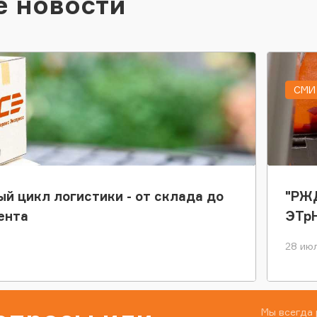
е новости
СМИ 
ый цикл логистики - от склада до
"РЖД
ента
ЭТр
28 июл
Мы всегда 