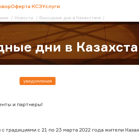
овор
Оферта КСЭ
Услуги
ании
Новости
Выходные дни в Казахстане
ные дни в Казахста
уведомления
енты и партнеры!
 с традициями с 21 по 23 марта 2022 года жители Каза