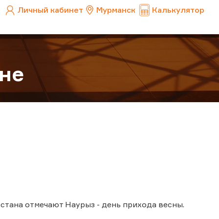
Личный кабинет
Мурманск
Калькулятор
не
хстана отмечают Наурыз - день прихода весны.