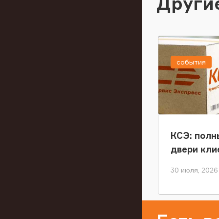
Други
события
КСЭ: полн
двери кли
30 июля, 2026