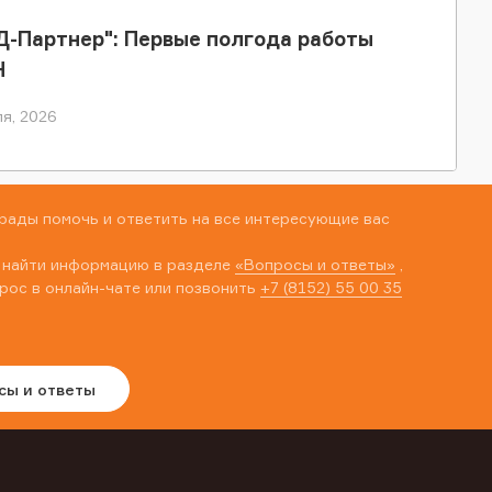
-Партнер": Первые полгода работы
Н
я, 2026
рады помочь и ответить на все интересующие вас
 найти информацию в разделе
«Вопросы и ответы»
,
рос в онлайн-чате или позвонить
+7 (8152) 55 00 35
сы и ответы