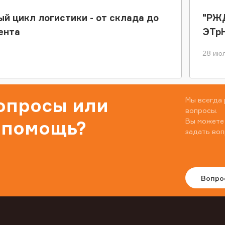
ый цикл логистики - от склада до
"РЖД
ента
ЭТр
28 июл
вопросы или
Мы всегда 
вопросы.
Вы можете
 помощь?
задать воп
Вопро