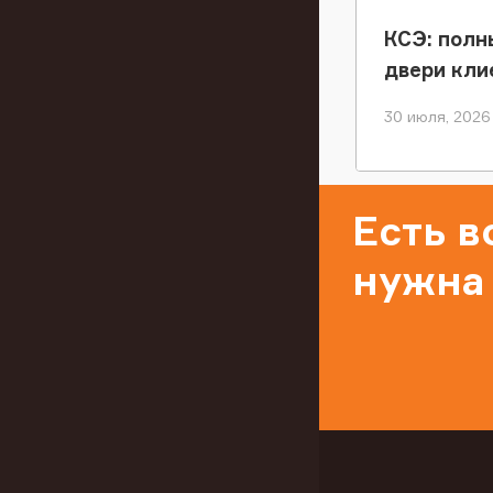
КСЭ: полн
двери кли
30 июля, 2026
Есть 
нужна