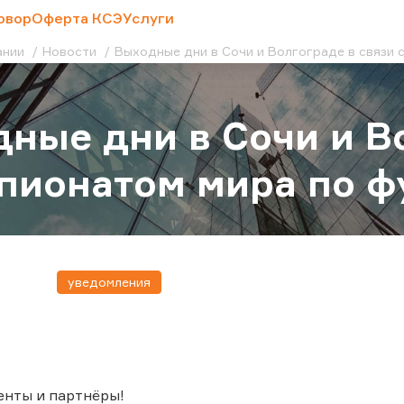
овор
Оферта КСЭ
Услуги
ании
Новости
Выходные дни в Сочи и Волгограде в связи 
ные дни в Сочи и В
пионатом мира по ф
уведомления
енты и партнёры!