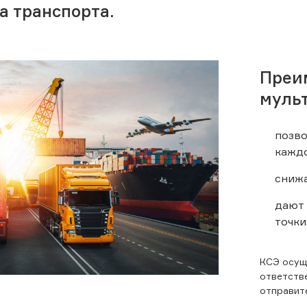
а транспорта.
Преи
муль
позво
каждо
снижа
дают 
точки
КСЭ осущ
ответстве
отправит