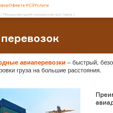
овор
Оферта КСЭ
Услуги
Международная курьерская доставка
 перевозок
одные авиаперевозки
– быстрый, без
ровки груза на большие расстояния.
Преи
авиа