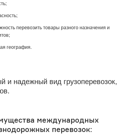
ть;
асность;
жность перевозить товары разного назначения и
итов;
ая география.
ый и надежный вид грузоперевозок,
зов.
мущества международных
знодорожных перевозок: