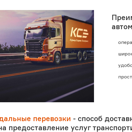
Преи
авто
опера
широк
удобс
прост
дальные перевозки
- способ достав
на предоставление услуг транспорт