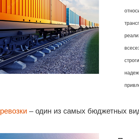
относ
транс
реали
всесе
строг
надеж
привл
еревозки
– один из самых бюджетных вид