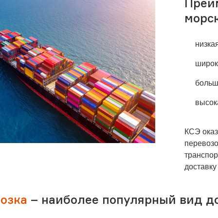
Преи
морск
низка
широк
больш
высок
КСЭ оказ
перевозо
транспор
доставку
озка
– наиболее популярный вид д