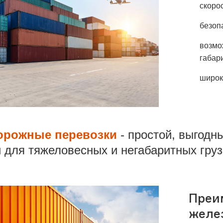
скорос
безоп
возмо
габар
широк
орожные перевозки
- простой, выгодн
 для тяжеловесных и негабаритных гру
Преи
желе