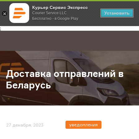
Курьер Сервис Экспресс
Установить
Courier Service LLC
Бесплатно - в Google Play
Главная
О компании
Новости
Доставка отправлений в Беларусь
;
Доставка отправлений в
Беларусь
уведомления
27 декабря, 2023