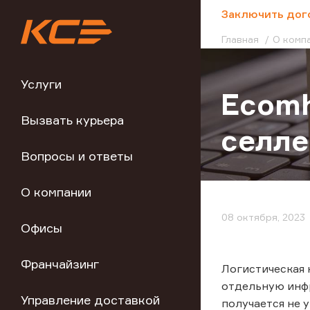
;
Заключить дог
Главная
О комп
Услуги
Ecomh
Вызвать курьера
селле
Вопросы и ответы
О компании
08 октября, 2023
Офисы
Франчайзинг
Логистическая 
отдельную инфр
Управление доставкой
получается не 