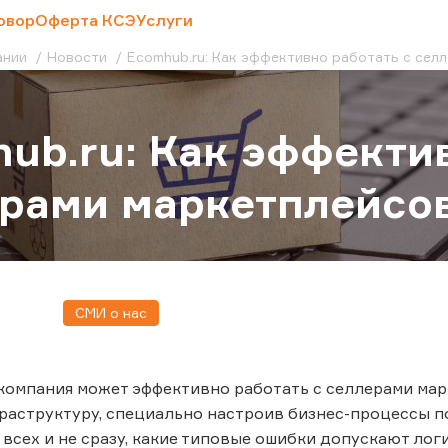
овор
Оферта КСЭ
Услуги
ании
Новости
Ecomhub.ru: Как эффективно работать с сел
ub.ru: Как эффектив
рами маркетплейсо
СМИ о нас
компания может эффективно работать с селлерами мар
аструктуру, специально настроив бизнес-процессы п
у всех и не сразу, какие типовые ошибки допускают лог