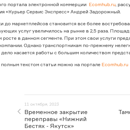
го портала электронной коммерции
Ecomhub.ru
, рас
ия «Курьер Сервис Экспресс» Андрей Задорожный.
и до маркетплейсов становится все более востребов
вующих услуг увеличилось на рынке в 2,5 раза. Площа
 росте в данном сегменте. При этом свои услуги предл
компании. Однако транспортникам по-прежнему нелегк
 дело касается работы с большим количеством предст
 полным текстом статьи можно на портале
Ecomhub.ru
11 октября, 2023
Временное закрытие
Там
переправы «Нижний
Бестях - Якутск»