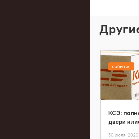
Други
события
КСЭ: полн
двери кли
30 июля, 2026