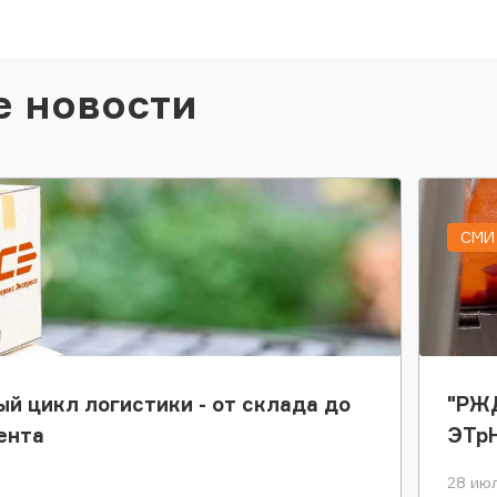
е новости
СМИ 
ый цикл логистики - от склада до
"РЖД
ента
ЭТр
28 июл