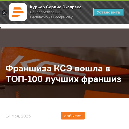
Курьер Сервис Экспресс
Установить
Courier Service LLC
Бесплатно - в Google Play
Главная
О компании
Новости
Франшиза КСЭ вошла в ТОП-100 
;
Франшиза КСЭ вошла в
ТОП-100 лучших франшиз
события
14 мая, 2025