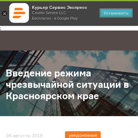
Курьер Сервис Экспресс
Установить
Courier Service LLC
Бесплатно - в Google Play
Главная
О компании
Новости
Введение режима чрезвычайной с
;
Введение режима
чрезвычайной ситуации в
Красноярском крае
уведомления
06 августа, 2019