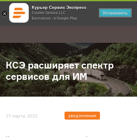
Курьер Сервис Экспресс
Установить
Courier Service LLC
Бесплатно - в Google Play
Главная
О компании
Новости
КСЭ расширяет спектр сервисов 
;
КСЭ расширяет спектр
сервисов для ИМ
уведомления
27 марта, 2023