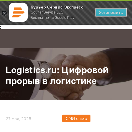
Курьер Сервис Экспресс
Установить
Courier Service LLC
Бесплатно - в Google Play
Главная
О компании
Новости
Logistics.ru: Цифровой прорыв в 
;
Logistics.ru: Цифровой
прорыв в логистике
СМИ о нас
27 мая, 2025