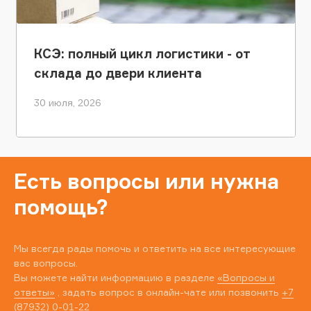
КСЭ: полный цикл логистики - от
склада до двери клиента
30 июля, 2026
Есть вопросы или нужна
помощь?
Мы всегда рады помочь и ответить на все интересующие
вас вопросы.
Вы можете найти информацию в разделе
«Вопросы и
ответы»
, задать вопрос в онлайн-чате или позвонить
+7
(87932) 0-01-22