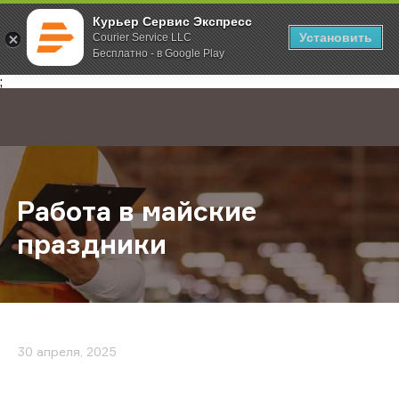
Курьер Сервис Экспресс
Установить
Courier Service LLC
Бесплатно - в Google Play
Главная
О компании
Новости
Работа в майские праздники
;
Работа в майские
праздники
30 апреля, 2025