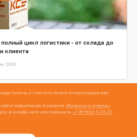
 полный цикл логистики - от склада до
и клиента
я, 2026
рады помочь и ответить на все интересующие вас
 найти информацию в разделе
«Вопросы и ответы»
,
рос в онлайн-чате или позвонить
+7 (87932) 0-01-22