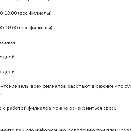
00-18:00 (все филиалы)
00-18:00 (все филиалы)
ходной
ходной
ходной
ентские залы всех филиалов работают в режиме «по субб
а.
 с работой филиалов можно ознакомиться здесь.
римите данную информацию к сведению при планиров