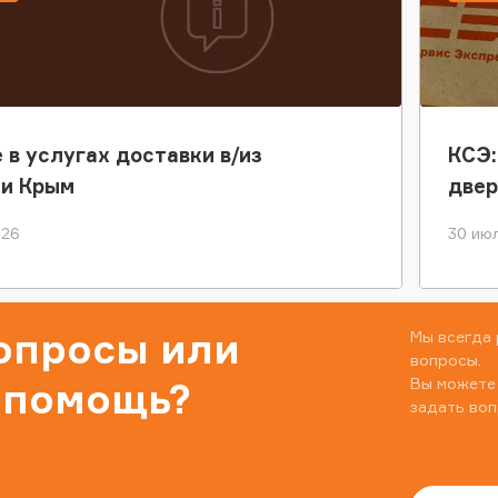
 в услугах доставки в/из
КСЭ:
ки Крым
двер
026
30 июл
вопросы или
Мы всегда 
вопросы.
Вы можете
 помощь?
задать воп