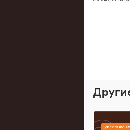
Други
уведомлени