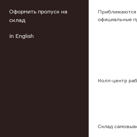
Оформить пропуск на
Приближаются м
официальные пра
склад
In English
Колл-центр раб
Склад самовыво