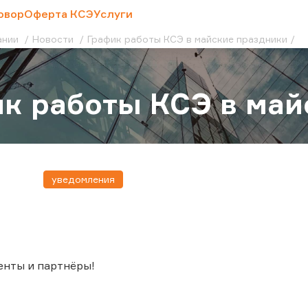
овор
Оферта КСЭ
Услуги
ании
Новости
График работы КСЭ в майские праздники
к работы КСЭ в май
уведомления
енты и партнёры!