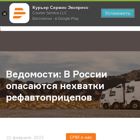
Курьер Сервис Экспресс
Установить
Courier Service LLC
Бесплатно - в Google Play
Главная
О компании
Новости
Ведомости: В России опасаются 
;
Ведомости: В России
опасаются нехватки
рефавтоприцепов
СМИ о нас
22 февраля, 2023