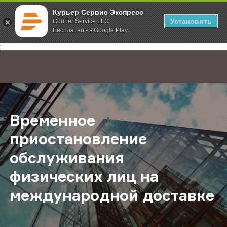
Курьер Сервис Экспресс
Установить
Courier Service LLC
Бесплатно - в Google Play
Главная
О компании
Новости
Временное приостановление обсл
;
Временное
приостановление
обслуживания
физических лиц на
международной доставке