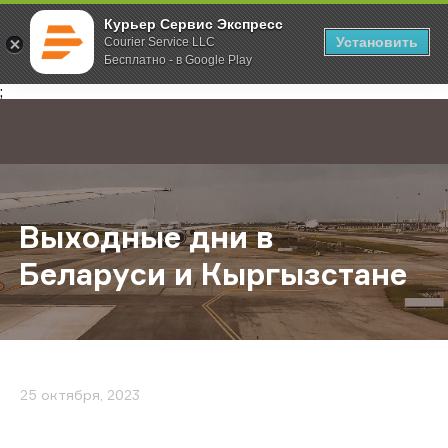
Курьер Сервис Экспресс
Установить
Courier Service LLC
Бесплатно - в Google Play
Главная
О компании
Новости
Выходные дни в Беларуси и Кырг
;
Выходные дни в
Беларуси и Кыргызстане
25 октября, 2023