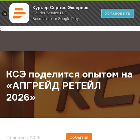
Курьер Сервис Экспресс
Установить
Courier Service LLC
Бесплатно - в Google Play
Главная
О компании
Новости
КСЭ поделится опытом на «АПГР
;
КСЭ поделится опытом на
«АПГРЕЙД РЕТЕЙЛ
2026»
события
23 апреля, 2026