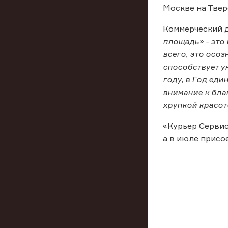
Москве на Твер
Коммерческий д
площадь» - это
всего, это осо
способствует у
году, в Год ед
внимание к бла
хрупкой красот
«Курьер Сервис
а в июле присо