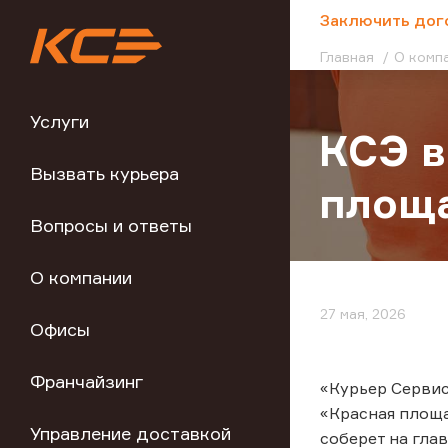
;
Заключить дог
Главная
О комп
Услуги
КСЭ в
Вызвать курьера
площ
Вопросы и ответы
О компании
27 мая, 2026
Офисы
Франчайзинг
«Курьер Сервис
«Красная площа
Управление доставкой
соберет на гла