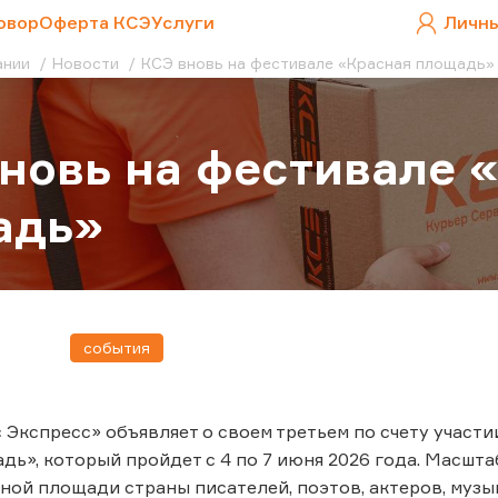
овор
Оферта КСЭ
Услуги
Личны
ании
Новости
КСЭ вновь на фестивале «Красная площадь»
новь на фестивале 
адь»
события
 Экспресс» объявляет о своем третьем по счету участ
дь», который пройдет с 4 по 7 июня 2026 года. Масшт
вной площади страны писателей, поэтов, актеров, музык