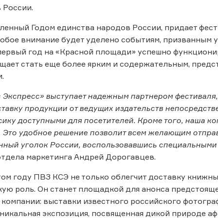
 России.
вленный Годом единства народов России, придает фест
обое внимание будет уделено событиям, призванным 
 первый год на «Красной площади» успешно функцион
ещает стать еще более ярким и содержательным, пред
.
 Экспресс» выступает надежным партнером фестиваля,
тавку продукции от ведущих издательств непосредств
сику доступными для посетителей. Кроме того, наша к
. Это удобное решение позволит всем желающим отпра
енный уголок России, воспользовавшись специальным
тдела маркетинга Андрей Дорогавцев.
этом году ПВЗ КСЭ не только облегчит доставку книжны
ую роль. Он станет площадкой для анонса предстояще
компании: выставки известного российского фотогра
 уникальная экспозиция, посвященная дикой природе аф