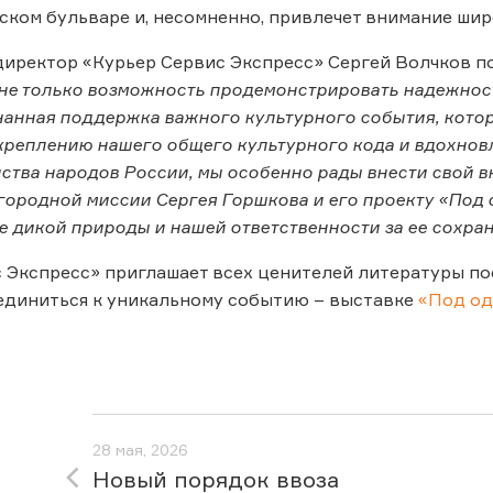
ском бульваре и, несомненно, привлечет внимание ши
иректор «Курьер Сервис Экспресс» Сергей Волчков по
 не только возможность продемонстрировать надежнос
знанная поддержка важного культурного события, котор
креплению нашего общего культурного кода и вдохновл
инства народов России, мы особенно рады внести свой в
городной миссии Сергея Горшкова и его проекту «Под 
е дикой природы и нашей ответственности за ее сохра
 Экспресс» приглашает всех ценителей литературы по
единиться к уникальному событию – выставке
«Под од
28 мая, 2026
Новый порядок ввоза