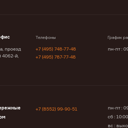
офис
Телефоны
График р
а, проезд
+7 (495) 748-77-48
пн-пт : 0
 4062-й,
+7 (495) 787-77-48
ережные
пн-пт : 
+7 (8552) 99-90-51
сб : 10:
ом
вс : вых