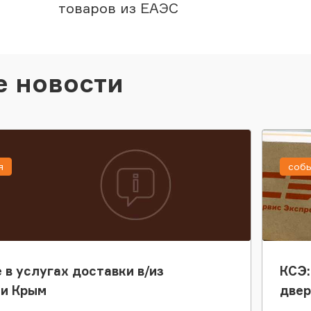
товаров из ЕАЭС
е новости
я
соб
 в услугах доставки в/из
КСЭ:
ки Крым
двер