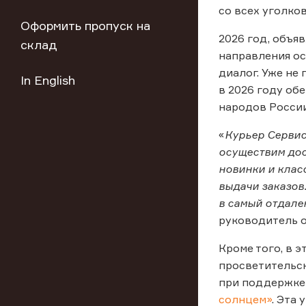
со всех уголков
Оформить пропуск на
2026 год, объя
склад
направления ос
диалог. Уже не
In English
в 2026 году об
народов России
«
Курьер Сервис
осуществим дос
новинки и клас
выдачи заказов
в самый отдал
руководитель о
Кроме того, в 
просветительск
при поддержке 
солнцем»
. Эта