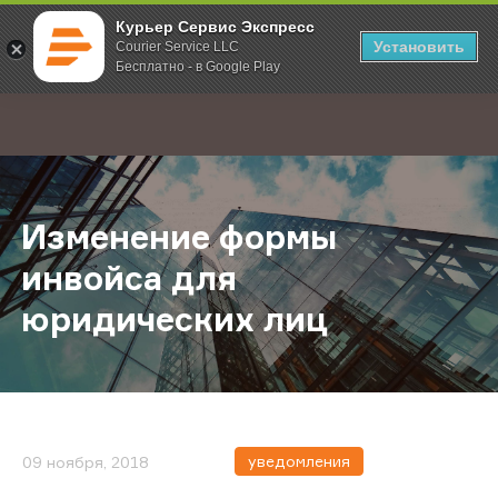
Курьер Сервис Экспресс
Установить
Courier Service LLC
Бесплатно - в Google Play
Главная
О компании
Новости
Изменение формы инвойса для ю
;
Изменение формы
инвойса для
юридических лиц
уведомления
09 ноября, 2018