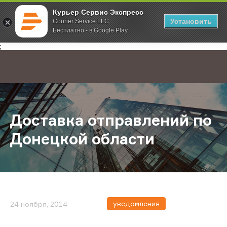
Курьер Сервис Экспресс
Установить
Courier Service LLC
Бесплатно - в Google Play
Главная
О компании
Новости
Доставка отправлений по Донецк
;
Доставка отправлений по
Донецкой области
уведомления
24 ноября, 2014