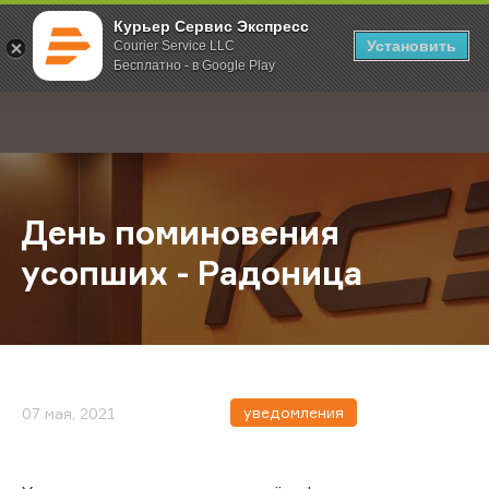
Курьер Сервис Экспресс
Установить
Courier Service LLC
Бесплатно - в Google Play
Главная
О компании
Новости
День поминовения усопших - Рад
;
День поминовения
усопших - Радоница
уведомления
07 мая, 2021