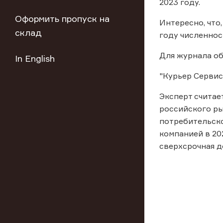
2023 году.
Оформить пропуск на
Интересно, что
склад
году численнос
Для журнала о
In English
"Курьер Сервис
Эксперт считае
российского ры
потребительско
компанией в 20
сверхсрочная д