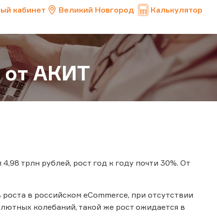
ый кабинет
Великий Новгород
Калькулятор
а от АКИТ
,98 трлн рублей, рост год к году почти 30%. От
ь роста в российском eСommerce, при отсутствии
алютных колебаний, такой же рост ожидается в