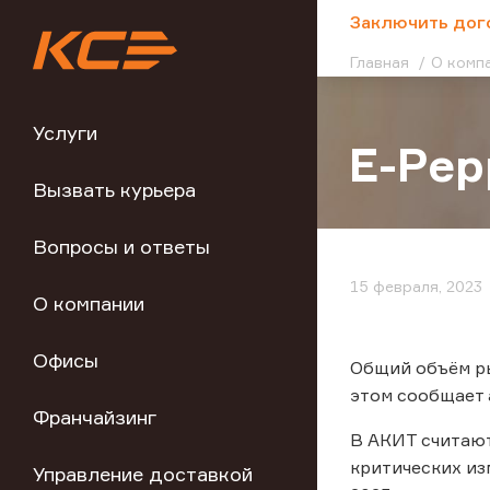
;
Заключить дог
Главная
О комп
Услуги
E-Pep
Вызвать курьера
Вопросы и ответы
15 февраля, 2023
О компании
Офисы
Общий объём ры
этом сообщает 
Франчайзинг
В АКИТ считают
критических из
Управление доставкой