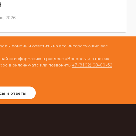
Н
я, 2026
рады помочь и ответить на все интересующие вас
 найти информацию в разделе
«Вопросы и ответы»
,
рос в онлайн-чате или позвонить
+7 (8162) 68-00-52
сы и ответы