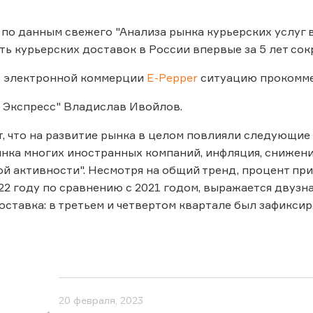
, по данным свежего "Анализа рынка курьерских услуг 
ть курьерских доставок в России впервые за 5 лет сокр
б электронной коммерции
E-Pepper
ситуацию прокомме
 Экспресс" Владислав Ивойлов.
т, что на развитие рынка в целом повлияли следующие
нка многих иностранных компаний, инфляция, снижени
й активности". Несмотря на общий тренд, процент пр
22 году по сравнению с 2021 годом, выражается двуз
оставка: в третьем и четвертом квартале был зафиксир
20 февраля, 2023