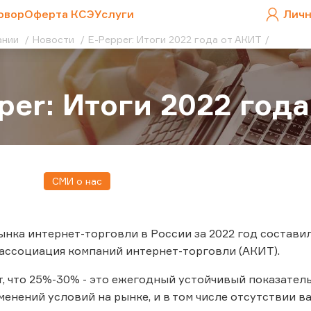
овор
Оферта КСЭ
Услуги
Личн
ании
Новости
E-Pepper: Итоги 2022 года от АКИТ
per: Итоги 2022 год
СМИ о нас
нка интернет-торговли в России за 2022 год составил 4
ассоциация компаний интернет-торговли (АКИТ).
, что 25%-30% - это ежегодный устойчивый показател
менений условий на рынке, и в том числе отсутствии в