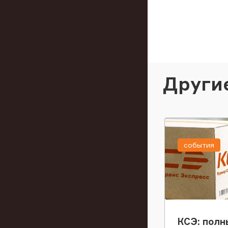
Други
события
КСЭ: полн