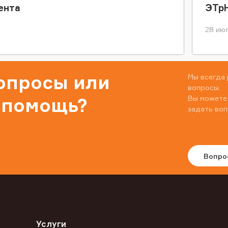
ента
ЭТр
28 июл
вопросы или
Мы всегда 
вопросы.
Вы можете
 помощь?
задать воп
Вопро
Услуги