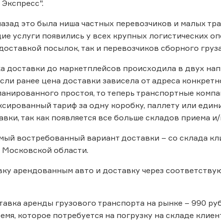
 Экспресс".
назад это была ниша частных перевозчиков и малых тра
е услуги появились у всех крупных логистических оп
оставкой посылок, так и перевозчиков сборного груза
 доставки до маркетплейсов происходила в двух нап
сли ранее цена доставки зависела от адреса конкрет
ланированного простоя, то теперь транспортные компа
сированный тариф за одну коробку, паллету или един
авки, так как появляется все больше складов приема и/
ый востребованный вариант доставки – со склада кл
 Московской области.
вку арендованным авто и доставку через соответств
ставка аренды грузового транспорта на рынке – 990 ру
емя, которое потребуется на погрузку на складе клие