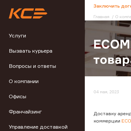
;
Заключить дог
Главная
О комп
Услуги
ECOMH
Вызвать курьера
товар
Вопросы и ответы
О компании
04 мая, 2023
Офисы
Франчайзинг
Доставку арен
коммерции
EC
Управление доставкой