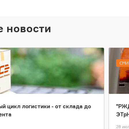
е новости
СМИ 
ый цикл логистики - от склада до
"РЖД
ента
ЭТр
28 июл