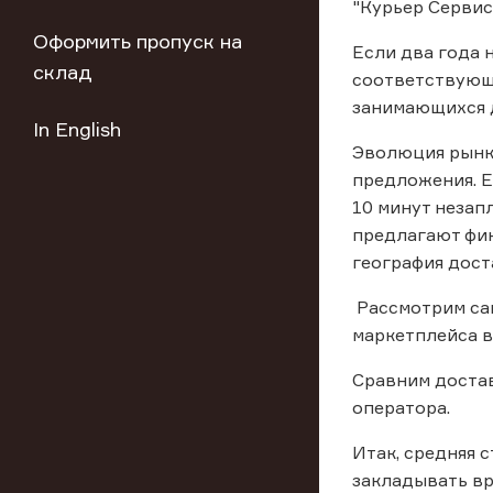
"Курьер Сервис
Оформить пропуск на
Если два года 
склад
соответствующи
занимающихся д
In English
Эволюция рынка
предложения. Е
10 минут незап
предлагают фик
география дост
Рассмотрим сам
маркетплейса в
Cравним доста
оператора.
Итак, средняя 
закладывать вр