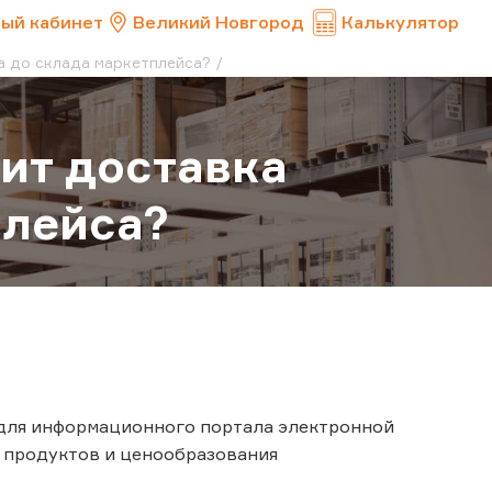
ый кабинет
Великий Новгород
Калькулятор
а до склада маркетплейса?
ит доставка
плейса?
 для информационного портала электронной
 продуктов и ценообразования