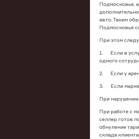
Подмосковье, а
дополнительно 
авто. Таким об
Подмосковье со
При этом следу
1. Если в услу
одного сотрудни
2. Если у арен
3. Если маркет
При нарушении 
При работе с м
селлер готов п
обнуление тари
склада клиента