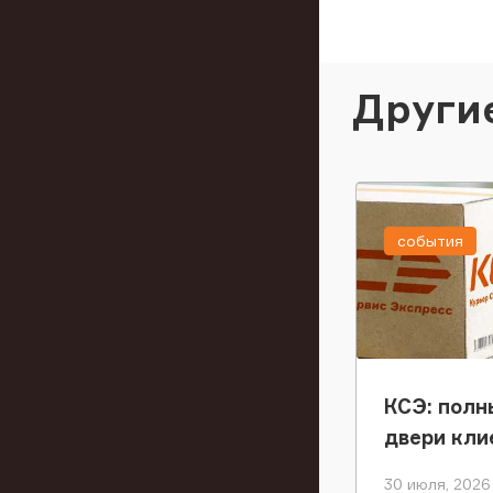
Други
события
КСЭ: полн
двери кли
30 июля, 2026