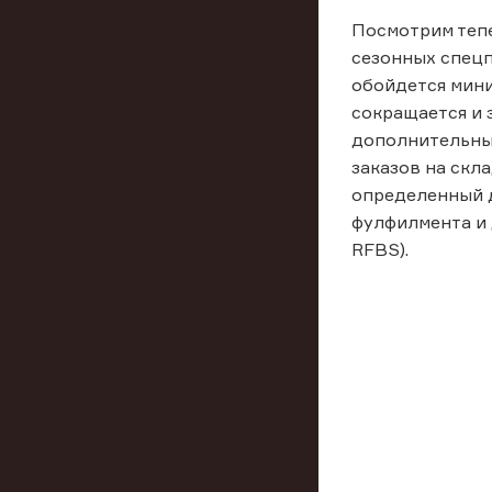
Посмотрим тепе
сезонных спецп
обойдется мини
сокращается и 
дополнительных
заказов на скл
определенный д
фулфилмента и 
RFBS).