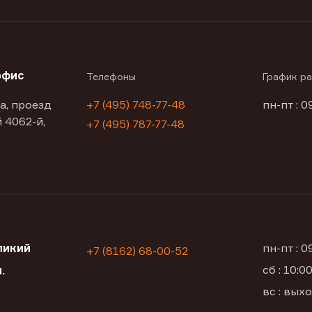
офис
Телефоны
График р
а, проезд
+7 (495) 748-77-48
пн-пт : 0
 4062-й,
+7 (495) 787-77-48
ликий
пн-пт : 
+7 (8162) 68-00-52
сб : 10:
.
вс : вых
1