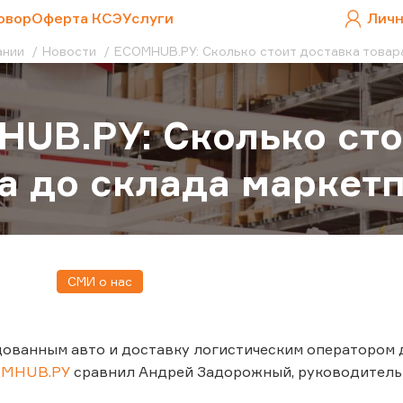
овор
Оферта КСЭ
Услуги
Личн
ании
Новости
ECOMHUB.РУ: Сколько стоит доставка товар
UB.РУ: Сколько сто
а до склада маркет
СМИ о нас
дованным авто и доставку логистическим оператором
OMHUB.РУ
сравнил Андрей Задорожный, руководитель