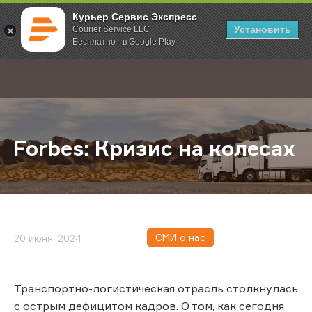
Курьер Сервис Экспресс
Установить
Courier Service LLC
Бесплатно - в Google Play
Главная
О компании
Новости
Forbes: Кризис на колесах
;
Forbes: Кризис на колесах
СМИ о нас
20 июня, 2024
Транспортно-логистическая отрасль столкнулась
с острым дефицитом кадров. О том, как сегодня