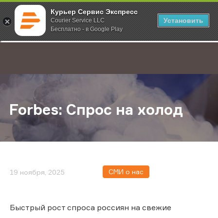
Курьер Сервис Экспресс
Установить
Courier Service LLC
Бесплатно - в Google Play
Главная
О компании
Новости
Forbes: Спрос на холод
;
Forbes: Спрос на холод
СМИ о нас
19 ноября, 2025
Быстрый рост спроса россиян на свежие