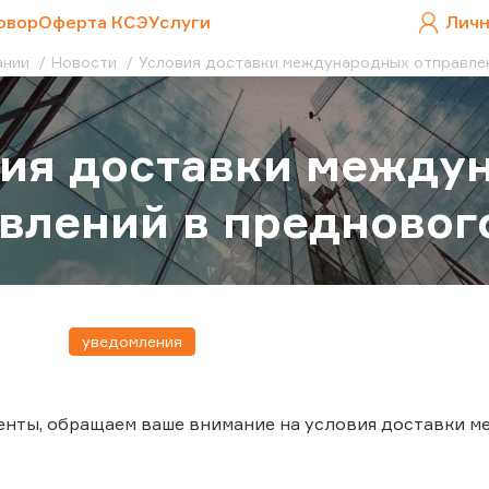
овор
Оферта КСЭ
Услуги
Личн
ании
Новости
Условия доставки международных отправле
вия доставки между
влений в предновог
уведомления
енты, обращаем ваше внимание на условия доставки 