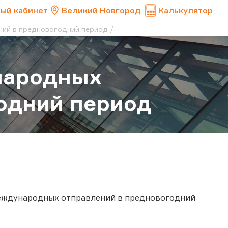
ый кабинет
Великий Новгород
Калькулятор
ний в предновогодний период
народных
одний период
международных отправлений в предновогодний