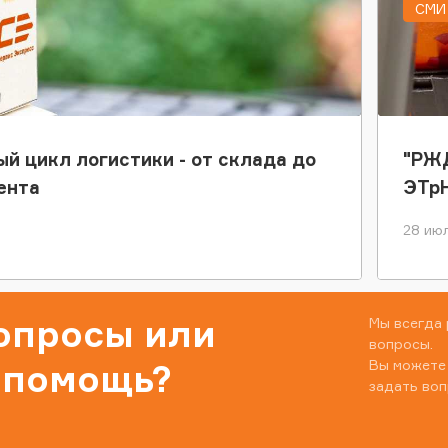
СМИ 
ый цикл логистики - от склада до
"РЖД
ента
ЭТр
28 июл
вопросы или
Мы всегда 
вопросы.
Вы можете
 помощь?
задать воп