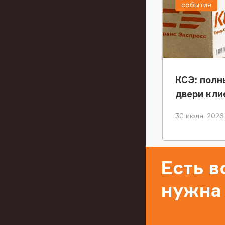
события
КСЭ: полн
двери кли
30 июля, 2026
Есть 
нужна