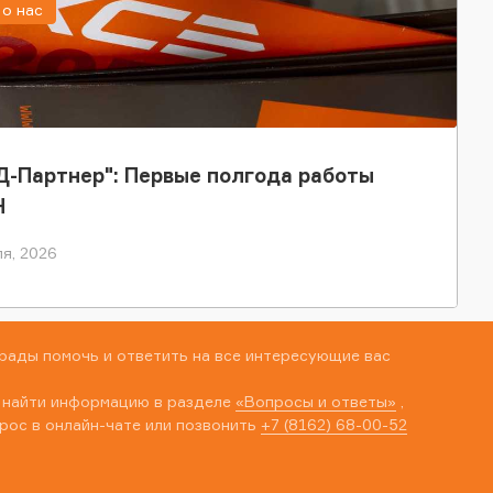
о нас
-Партнер": Первые полгода работы
Н
я, 2026
рады помочь и ответить на все интересующие вас
 найти информацию в разделе
«Вопросы и ответы»
,
рос в онлайн-чате или позвонить
+7 (8162) 68-00-52