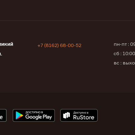
ликий
пн-пт : 
+7 (8162) 68-00-52
сб : 10:
.
вс : вых
1