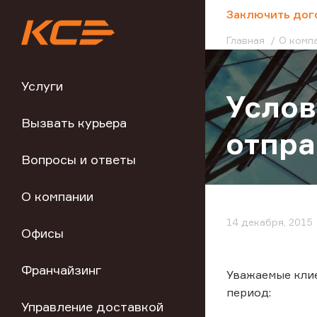
;
Заключить дог
Главная
О комп
Услуги
Усло
Вызвать курьера
отпра
Вопросы и ответы
О компании
14 декабря, 2015
Офисы
Франчайзинг
Уважаемые кли
период:
Управление доставкой