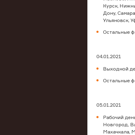
Курск, Нижни
Дону, Самара
Ульяновск, У
Остальные ф
04.01.2021
Выходной де
Остальные ф
05.01.2021
Рабочий день
Новгород, Вл
Махачкала, 