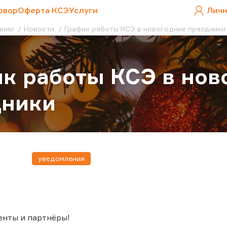
овор
Оферта КСЭ
Услуги
Личн
ании
Новости
График работы КСЭ в новогодние праздники
к работы КСЭ в нов
дники
уведомления
енты и партнёры!