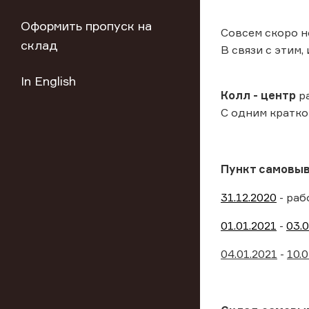
Оформить пропуск на
Совсем скоро н
склад
В связи с этим,
In English
Колл - центр
ра
C одним кратков
Пункт самовыво
31.12.2020
- раб
01.01.2021
-
03.0
04.01.2021
-
10.0