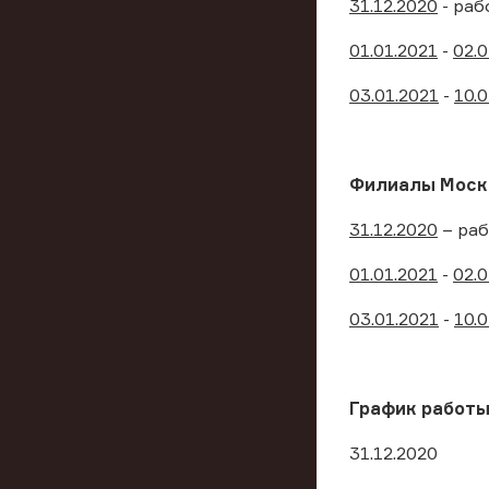
31.12.2020
- раб
01.01.2021
-
02.0
03.01.2021
-
10.0
Филиалы Моск
31.12.2020
– раб
01.01.2021
-
02.0
03.01.2021
-
10.0
График работы
31.12.2020