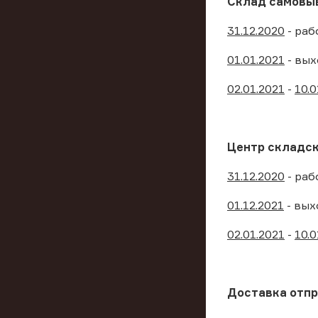
Склад самовыв
31.12.2020
- раб
01.01.2021
- вы
02.01.2021
-
10.0
Центр складск
31.12.2020
- раб
01.12.2021
- вых
02.01.2021
-
10.0
Доставка отпр